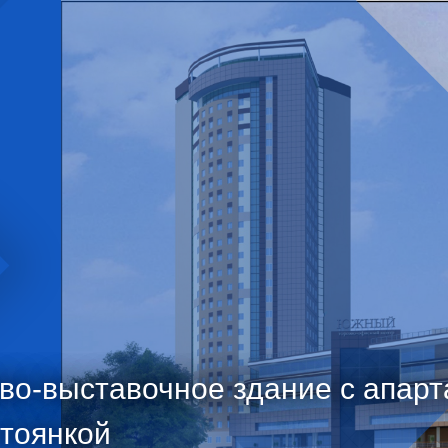
ово-выставочное здание с апар
стоянкой